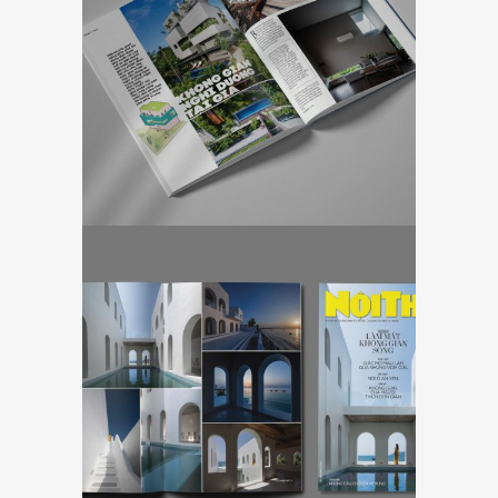
Số 322 (Tháng
9/2022)
NEWS
TẠP CHÍ NỘI THẤT
Tạp Chí Nội Thất
Số 320 (Tháng
7/2022)