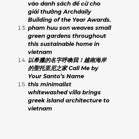
vào danh sách đề cử cho
giải thưởng Archdaily
Building of the Year Awards.
pham huu son weaves small
green gardens throughout
this sustainable home in
vietnam
以希臘的名字呼喚我！越南海岸
的聖托里尼之家 Call Me by
Your Santo’s Name
this minimalist
whitewashed villa brings
greek island architecture to
vietnam