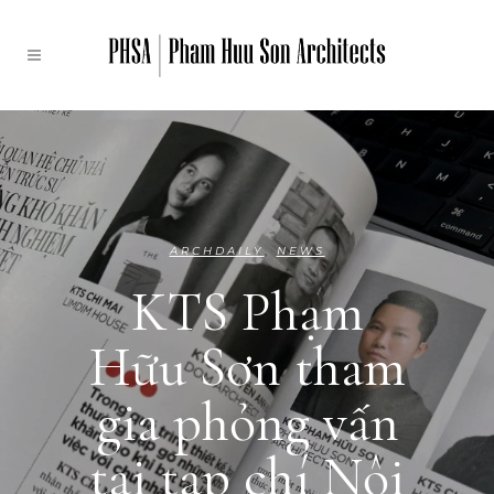
ARCHDAILY
,
NEWS
KTS Phạm
Hữu Sơn tham
gia phỏng vấn
tại tạp chí Nội