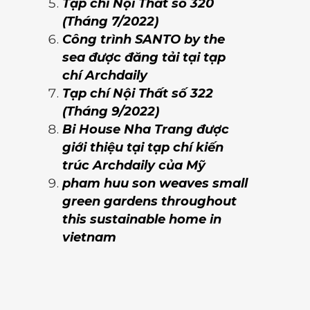
Tạp chí Nội Thất số 320
(Tháng 7/2022)
Công trình SANTO by the
sea được đăng tải tại tạp
chí Archdaily
Tạp chí Nội Thất số 322
(Tháng 9/2022)
Bi House Nha Trang được
giới thiệu tại tạp chí kiến
trúc Archdaily của Mỹ
pham huu son weaves small
green gardens throughout
this sustainable home in
vietnam